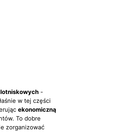
 lotniskowych
-
aśnie w tej części
ferując
ekonomiczną
entów. To dobre
nie zorganizować