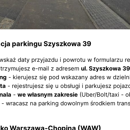
acja parkingu Szyszkowa 39
wskaż daty przyjazdu i powrotu w formularzu re
trzymujesz e-mail z adresem
ul. Szyszkowa 39
ing
- kierujesz się pod wskazany adres w dzieln
ta
- rejestrujesz się u obsługi i parkujesz pojaz
nala
-
we własnym zakresie
(Uber/Bolt/taxi - o
- wracasz na parking dowolnym środkiem trans
tnisko Warszawa-Chopina (WAW)