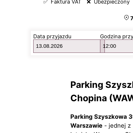
✅  
Faktura VAT
❌  
Ubezpieczony
7
Data przyjazdu
Godzina prz
Parking Szysz
Chopina (WA
Parking Szyszkowa 3
Warszawie
- jednej z