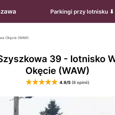
rszawa
Parkingi przy lotnisku ⬇
awa Okęcie (WAW)
Szyszkowa 39 - lotnisko
Okęcie (WAW)
4.9
/5
(
8
opinii
)