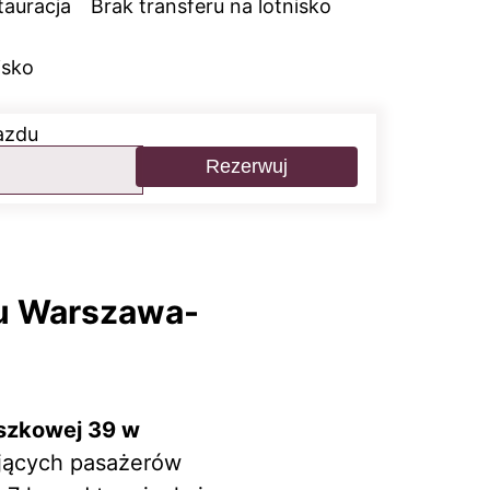
tauracja
Brak transferu na lotnisko
isko
azdu
Rezerwuj
ku Warszawa-
yszkowej 39 w
ujących pasażerów