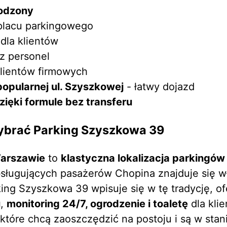
rodzony
lacu parkingowego
dla klientów
z personel
lientów firmowych
popularnej ul. Szyszkowej
- łatwy dojazd
ięki formule bez transferu
ybrać Parking Szyszkowa 39
Warszawie
to
klastyczna lokalizacja parkingów
bsługujących pasażerów Chopina znajduje się wł
king Szyszkowa 39 wpisuje się w tę tradycję, o
u
,
monitoring 24/7, ogrodzenie i toaletę
dla kli
 które chcą zaoszczędzić na postoju i są w sta