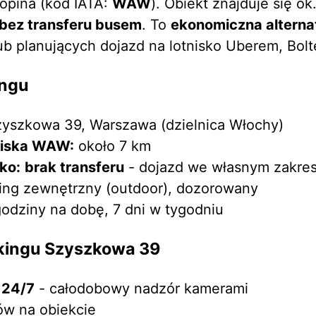
opina (kod IATA:
WAW
). Obiekt znajduje się ok
bez transferu busem
. To
ekonomiczna altern
b planujących dojazd na lotnisko Uberem, Bol
ingu
zyszkowa 39, Warszawa (dzielnica Włochy)
niska WAW:
około 7 km
sko:
brak transferu
- dojazd we własnym zakres
ing zewnętrzny (outdoor), dozorowany
odziny na dobę, 7 dni w tygodniu
kingu Szyszkowa 39
 24/7
- całodobowy nadzór kamerami
ów na obiekcie