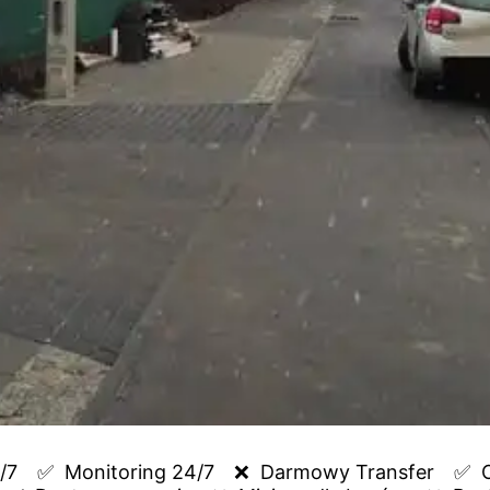
/7
✅  
Monitoring 24/7
❌  
Darmowy Transfer
✅  