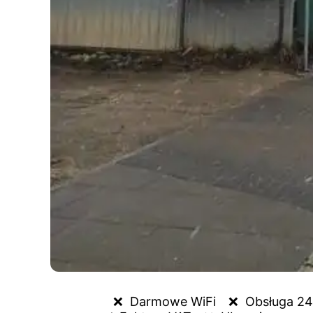
❌  
Darmowe WiFi
❌  
Obsługa 24