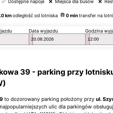
✅  
Dostępne napoje
❌  
Miejsca dla busów
❌  
Res
.0
km
odległość od lotniska
0
min
transfer na lotn
yjazdu
Data wyjazdu
Godzina wyj
kowa 39 - parking przy lotnis
W)
9
to dozorowany parking położony przy
ul. Sz
 najpopularniejszych ulic dla parkingów obsług