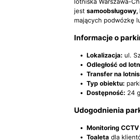
lotniska Warszawa-Ch
jest
samoobsługowy, 
mających podwózkę lu
Informacje o park
Lokalizacja:
ul. S
Odległość od lot
Transfer na lotni
Typ obiektu:
park
Dostępność:
24 g
Udogodnienia par
Monitoring CCTV
Toaleta
dla klient