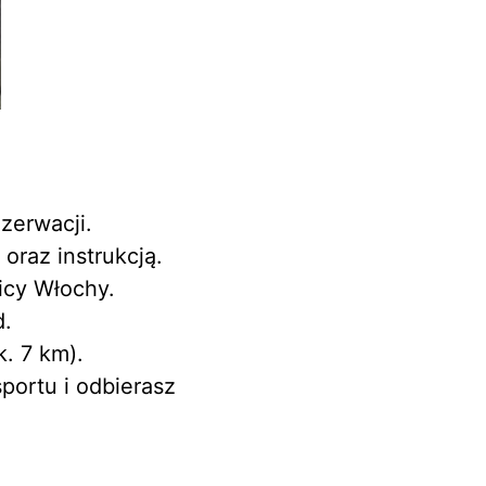
zerwacji.
oraz instrukcją.
icy Włochy.
d.
k. 7 km).
portu i odbierasz