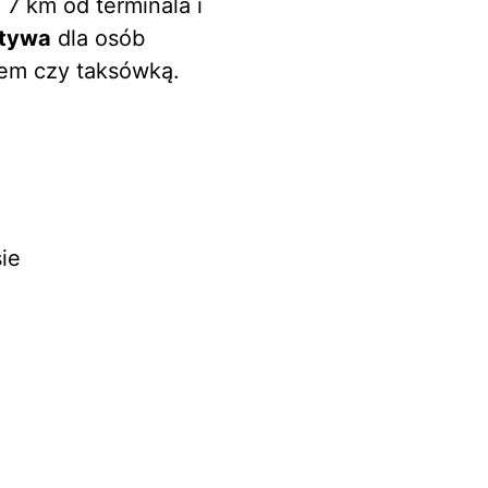
. 7 km od terminala i
atywa
dla osób
tem czy taksówką.
ie