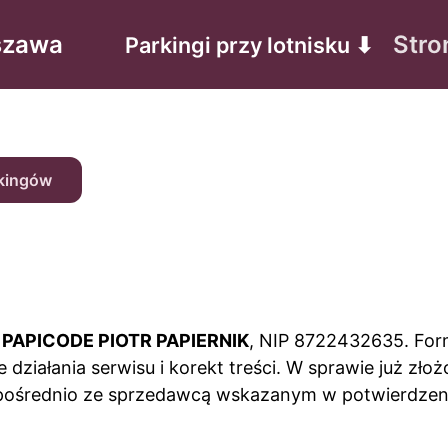
rszawa
Stro
Parkingi przy lotnisku ⬇
rkingów
:
PAPICODE PIOTR PAPIERNIK
, NIP 8722432635. Form
działania serwisu i korekt treści. W sprawie już złoż
zpośrednio ze sprzedawcą wskazanym w potwierdzeni