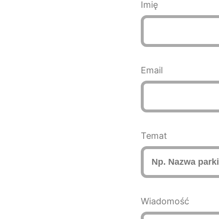
Imię
Email
Temat
Wiadomość