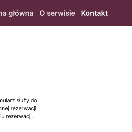
na główna
O serwisie
Kontakt
ularz służy do
onej rezerwacji
u rezerwacji.