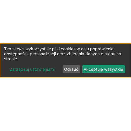
Ten serwis wykorzystuje pliki cookies w celu poprawienia
dostępności, personalizacji oraz zbierania danych o ruchu na
stronie.
Zarządzaj ustawieniami
Odrzuć
Akceptuję wszystkie
Lista parkingów przy lotniskach
Polska ⬇️
Parkingi lotnisko Bydgoszcz-Szwederowo
Parkingi lotnisko Gdańsk-Rębiechowo