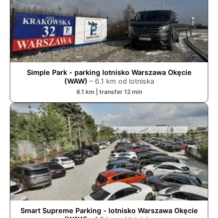
Simple Park - parking lotnisko Warszawa Okęcie
(WAW)
–
6.1
km od lotniska
6.1
km | transfer
12
min
Smart Supreme Parking - lotnisko Warszawa Okęcie