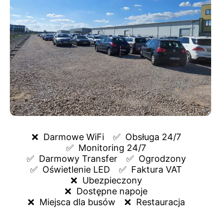
❌  
Darmowe WiFi
✅  
Obsługa 24/7
✅  
Monitoring 24/7
✅  
Darmowy Transfer
✅  
Ogrodzony
✅  
Oświetlenie LED
✅  
Faktura VAT
❌  
Ubezpieczony
❌  
Dostępne napoje
❌  
Miejsca dla busów
❌  
Restauracja