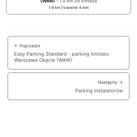
(WAW)
–
1.9
km od lotniska
1.9
km | transfer
4
min
Poprzedni
Easy Parking Standard - parking lotnisko
Warszawa Okęcie (WAW)
Następny
Parking Instalatorów