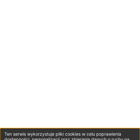
Ten serwis wykorzystuje pliki cookies w celu poprawienia
dostępności, personalizacji oraz zbierania danych o ruchu na