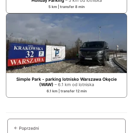
Holiday Parking
–
5
km od lotniska
5
km | transfer
8
min
Simple Park - parking lotnisko Warszawa Okęcie
(WAW)
–
6.1
km od lotniska
6.1
km | transfer
12
min
Poprzedni