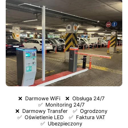
❌  
Darmowe WiFi
❌  
Obsługa 24/7
✅  
Monitoring 24/7
❌  
Darmowy Transfer
✅  
Ogrodzony
✅  
Oświetlenie LED
✅  
Faktura VAT
✅  
Ubezpieczony