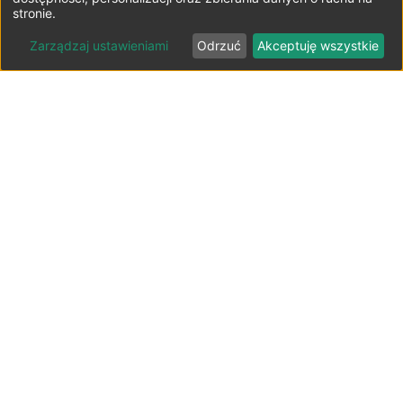
stronie.
Zarządzaj ustawieniami
Odrzuć
Akceptuję wszystkie
Lista parkingów przy lotniskach
Polska ⬇️
Parkingi lotnisko Bydgoszcz-Szwederowo
Parkingi lotnisko Gdańsk-Rębiechowo
Parkingi lotnisko Katowice-Pyrzowice
Parkingi lotnisko Kraków-Balice
Parkingi lotnisko Lublin-Świdnik
Parkingi lotnisko Łódź-Lublinek
Parkingi lotnisko Poznań-Ławica